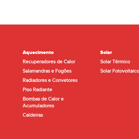
136kg
Peso em vazio:
P
Aço galvanizado DX51 perfilado
Estrutura:
Es
L37x2,5 tratado para exteriores
L
1342x1300x936mm
Dimensões:
D
Aquecimento
Solar
Recuperadores de Calor
Solar Térmico
Salamandras e Fogões
Solar Fotovoltaic
Radiadores e Convetores
Piso Radiante
Bombas de Calor e
Acumuladores
Caldeiras