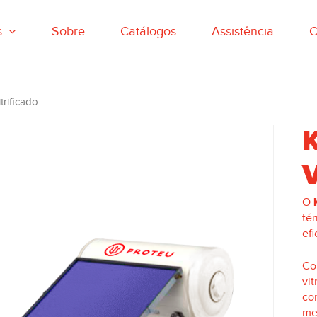
s
Sobre
Catálogos
Assistência
C
trificado
K
V
O
té
efi
Co
vit
cor
me