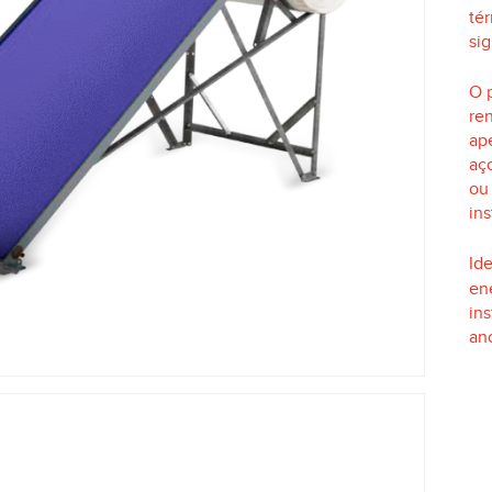
té
sig
O p
re
ap
aç
ou
ins
SC para fechar
Id
ene
ins
an