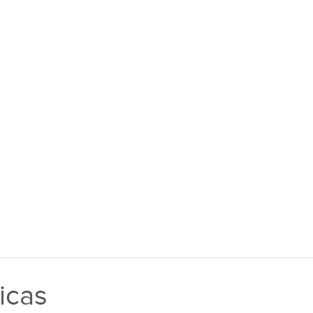
iência, Leveza e Durabilidade
icas
, que garante maior resistência à corrosão e durabilidade do sist