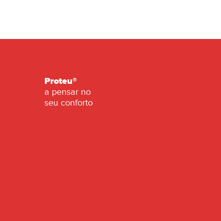
112kg
Peso em vazio:
Aço galvanizado DX51 perfilado
Estrutura:
L37x2,5 tratado para exteriores
1092x1050x856mm
Dimensões:
Proteu®
a pensar no
seu conforto