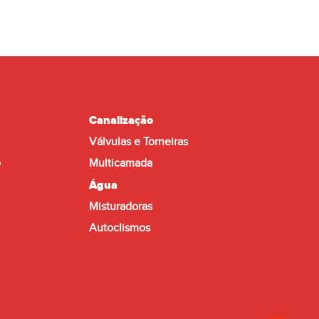
174kg
eso em vazio:
Aço galvanizado DX51 perfilado
trutura:
37x2,5 tratado para exteriores
1812x2060x1256mm
imensões:
Canalização
Válvulas e Torneiras
o
Multicamada
Água
Misturadoras
Autoclismos