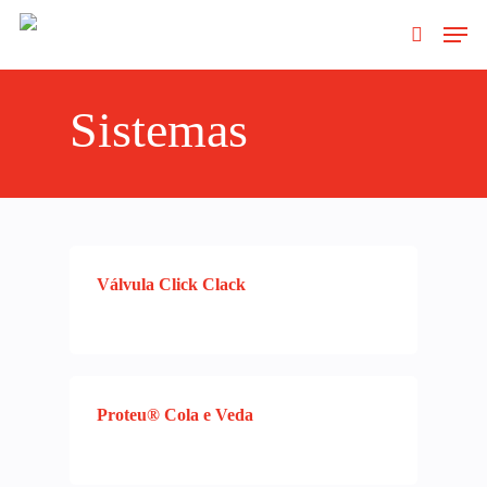
Clique no Enter para pesquisar ou ESC
Sistemas
para fechar
Válvula Click Clack
Proteu® Cola e Veda