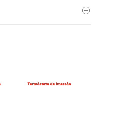
po de configuração.
a
Termóstato de imersão