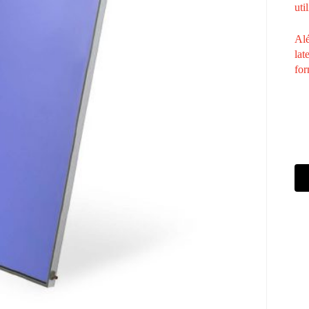
uti
Alé
lat
for