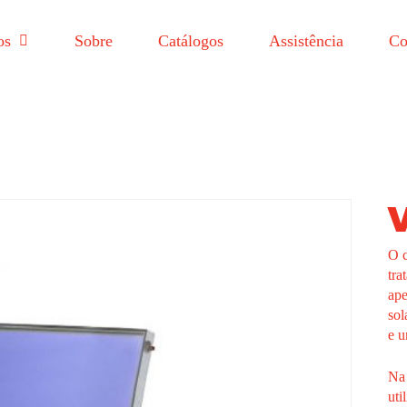
os
Sobre
Catálogos
Assistência
Co
O c
tra
ape
sol
e u
Na 
uti
 para fechar