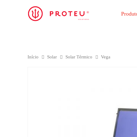
Produt
Início
Solar
Solar Térmico
Vega
Clique no Enter para pesquisar ou ESC