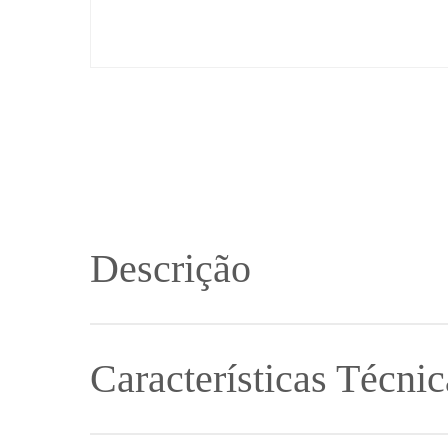
Descrição
O coletor solar Proteu® Vega possui absorsor em alumí
absorção de 95%, vidro solar temperado liso e transparen
Características Técnic
Na construção dos coletores solares Proteu® Vega, são u
em soldadura robotizada.
2.0