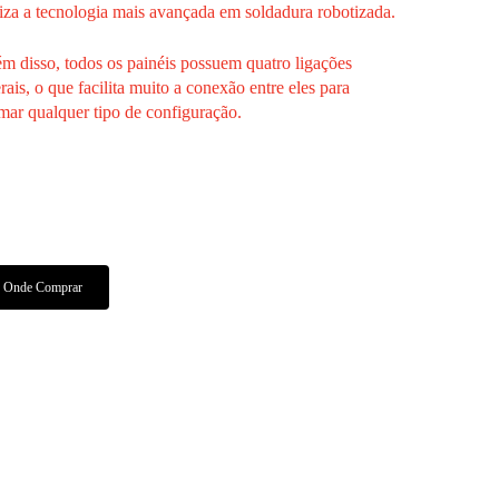
liza a tecnologia mais avançada em soldadura robotizada.
m disso, todos os painéis possuem quatro ligações
erais, o que facilita muito a conexão entre eles para
mar qualquer tipo de configuração.
Características Técnicas
Manuais E Certificados
Onde Comprar