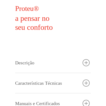
Proteu®
a pensar no
seu conforto
Descrição
Os vasos de expansão são dispositivos destinados
a compensar o aumento do volume de água
Características Técnicas
provocado pela subida da temperatura da mesma.
Este modelo em particular deve ser instalado
juntamente com o termoacumulador de AQS.
Manuais e Certificados