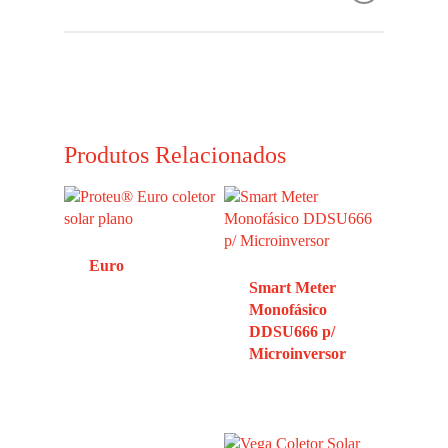
Possui membrana atóxica para ser compatível com
água de consumo.
Ficha Técnica
Disponivel em várias medidas.
Download
Produtos Relacionados
Euro
Smart Meter
Monofásico
DDSU666 p/
Microinversor