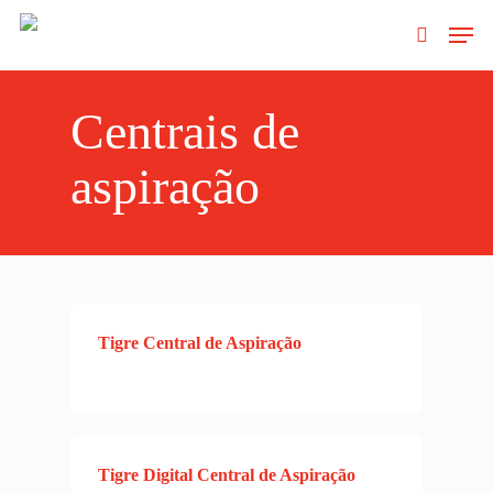
Clique no Enter para pesquisar ou ESC
Centrais de
para fechar
aspiração
Tigre Central de Aspiração
Tigre Digital Central de Aspiração