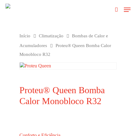
Clique no Enter para pesquisar ou ESC
Início
Climatização
Bombas de Calor e
para fechar
Acumuladores
Proteu® Queen Bomba Calor
Monobloco R32
Proteu® Queen Bomba
Calor Monobloco R32
Conforto e Eficiência