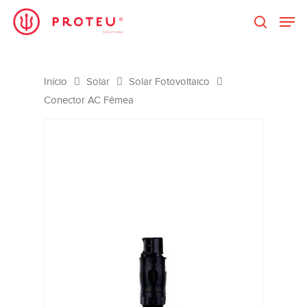
Clique no Enter para pesquisar ou
ESC para fechar
Início
Solar
Solar Fotovoltaico
Conector AC Fêmea