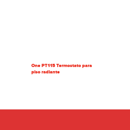
1,5Bar
Pressão máx. trab.
1,5Bar
Temp. máx. trab.
81%
Rendimento
ø180mm
Saída de fumos
360kg
Peso
Dimensões (AxLxP)
1165x590x840mm
Dim. Fornalha (AxLxP)
500x400x650mm
A+
Classe Energética
One PT115 Termostato para
piso radiante
0
40
690mm
840mm
A
A
1165mm
1165mm
B
590mm
590mm
C
C
260mm
260mm
D
D
210mm
210mm
E