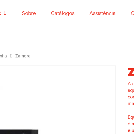
s
Sobre
Catálogos
Assistência
C
enha
Zamora
A 
aq
co
mm
Eq
di
e 