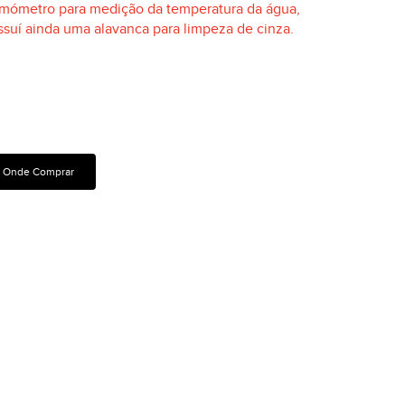
rmómetro para medição da temperatura da água,
ssuí ainda uma alavanca para limpeza de cinza.
Características Técnicas
Manuais E Certificados
Onde Comprar