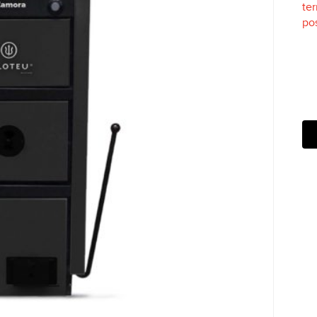
te
po
SC para fechar