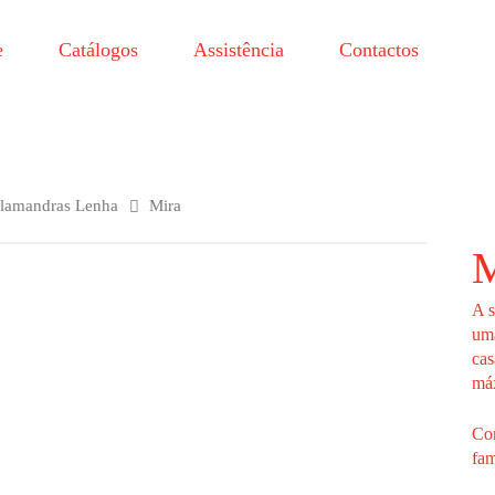
e
Catálogos
Assistência
Contactos
lamandras Lenha
Mira
M
A s
uma
cas
máx
Com
fam