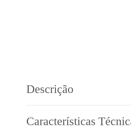
Descrição
A salamandra de canto Mira de linhas simples e refinada
procura rentabilizar ao máximo o espaço disponível.
Características Técnic
Com ventilação forçada de 9,1 kW, ideal para espaços f