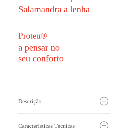
Salamandra a lenha
Proteu®
a pensar no
seu conforto
Descrição
A Purus Gold Dupla Face é uma salamandra a
lenha com pé redondo com um vidro panorâmico
Características Técnicas