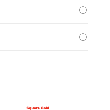
io por senha, deteção
Square Gold