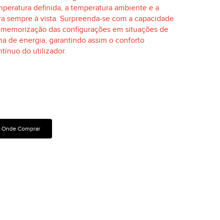
mperatura definida, a temperatura ambiente e a
ra sempre à vista. Surpreenda-se com
a
capacidade
e
mem
orização
das configurações em situações de
ha de energia, garantindo
assim
o conforto
tínuo do utilizador.
Características Técnicas
Manuais E Certificados
Onde Comprar