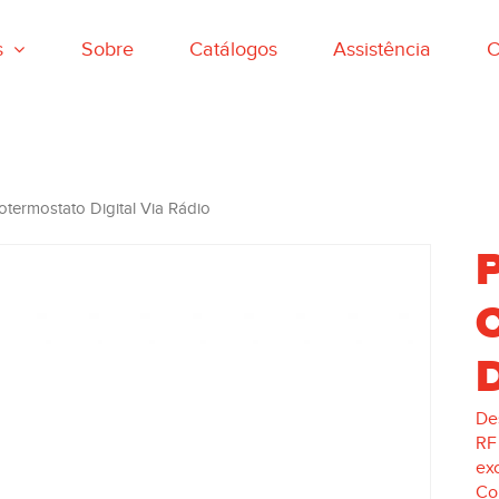
s
Sobre
Catálogos
Assistência
C
termostato Digital Via Rádio
D
De
R
ex
Co