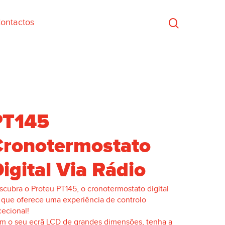
ontactos
PT145
Cronotermostato
igital Via Rádio
scubra o Proteu PT1
4
5, o
crono
termostato
digital
F
que oferece uma experiência de controlo
cecional!
m o seu ecrã LCD
de
grande
s dimensões
, tenha a