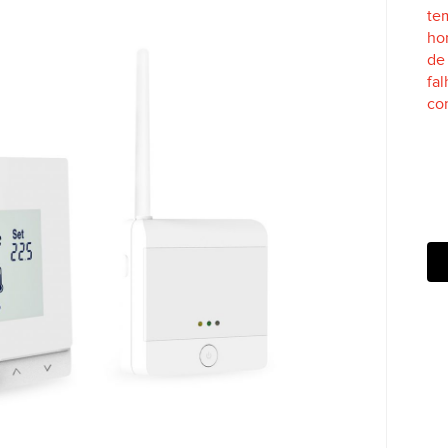
SC para fechar
te
ho
d
fal
con