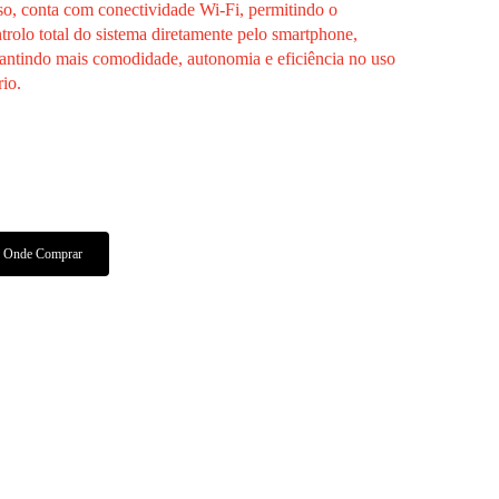
so, conta com
conectividade Wi-Fi
, permitindo o
trolo total do sistema diretamente pelo
smartphone
,
antindo mais comodidade, autonomia e eficiência no uso
rio.
Características Técnicas
Manuais E Certificados
Onde Comprar