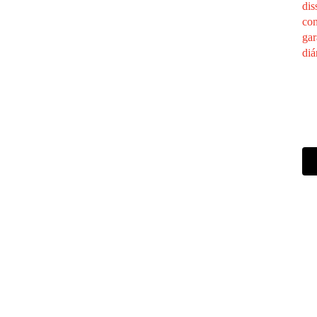
dis
con
gar
diá
 para fechar