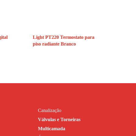
10bar
65ºC
stência
75ºC
ital
Light PT220 Termostato para
/máx)
-7/43 ºC
piso radiante Branco
/h
.
Canalização
Válvulas e Torneiras
Multicamada