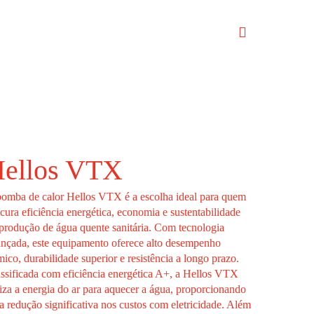
ellos VTX
bomba de calor Hellos VTX
é a escolha ideal para quem
ocura
eficiência energética
,
economia
e
sustentabilidade
 produção de
água quente sanitária
. Com
tecnologia
ançada
, este equipamento oferece
alto desempenho
mico
,
durabilidade superior
e
resistência a longo prazo
.
ssificada com
eficiência energética A+
, a Hellos VTX
liza a
energia do ar para aquecer a água
, proporcionando
 redução significativa nos custos com eletricidade. Além