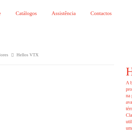
e
Catálogos
Assistência
Contactos
ores
Hellos VTX
H
A
pr
na
av
tér
Cla
uti
uma