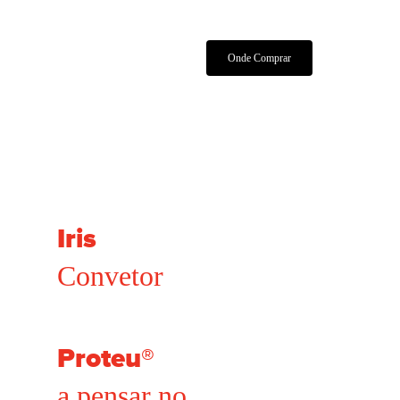
Características Técnicas
Manuais E Certificados
Onde Comprar
Iris
Convetor
Proteu®
a pensar no