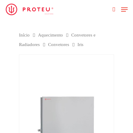
Clique no Enter para pesquisar ou ESC
Início
Aquecimento
Convetores e
para fechar
Radiadores
Convetores
Iris